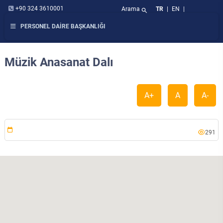
+90 324 3610001
Arama
TR
|
EN
|
search
PERSONEL DAİRE BAŞKANLIĞI
Müzik Anasanat Dalı
A+
A
A-
291