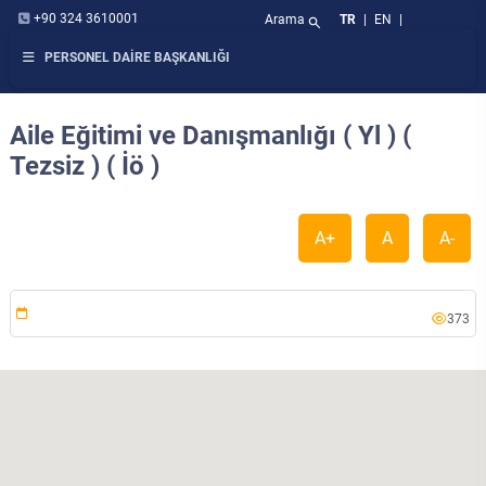
+90 324 3610001
Arama
TR
|
EN
|
search
PERSONEL DAİRE BAŞKANLIĞI
Aile Eğitimi ve Danışmanlığı ( Yl ) (
Tezsiz ) ( İö )
A+
A
A-
373