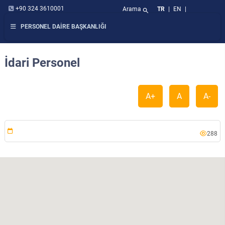
+90 324 3610001
Arama
TR
|
EN
|
search
PERSONEL DAİRE BAŞKANLIĞI
İdari Personel
A+
A
A-
288