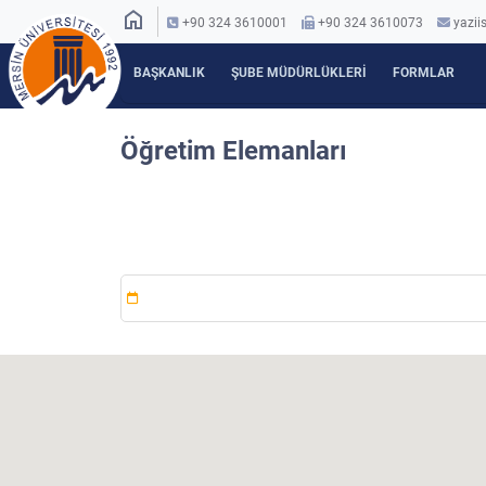
home
+90 324 3610001
+90 324 3610073
yazii
BAŞKANLIK
ŞUBE MÜDÜRLÜKLERİ
FORMLAR
Öğretim Elemanları