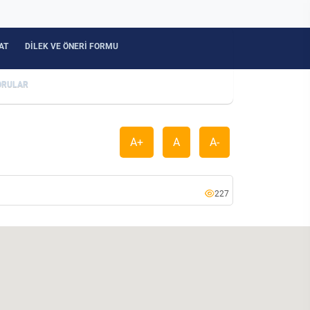
AT
DİLEK VE ÖNERİ FORMU
ORULAR
A+
A
A-
227