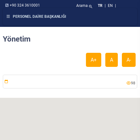
+90 324 3610001
Arama
TR
|
EN
|
search
PERSONEL DAİRE BAŞKANLIĞI
Yönetim
A+
A
A-
98